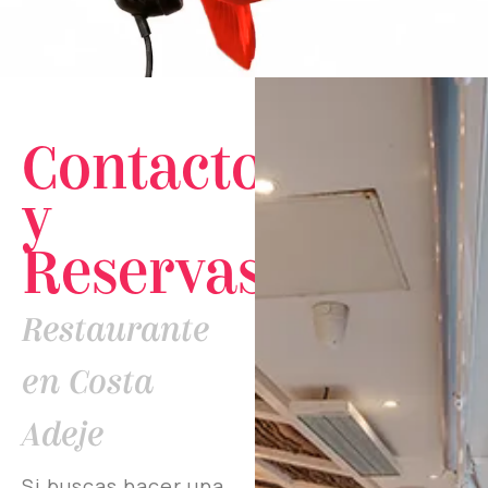
Contacto
y
Reservas
Restaurante
en Costa
Adeje
Si buscas hacer una