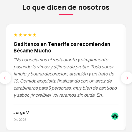
Lo que dicen de nosotros
★★★★★
Gaditanos en Tenerife os recomiendan
Bésame Mucho
"No conocíamos el restaurante y simplemente
pasando lo vimos y dijimos de probar. Todo super
limpio y buena decoración, atención y un trato de
‹
›
10. Comida exquisita finalizando con un arroz de
carabineros para 3 personas, muy bien de cantidad
y sabor, ¡increíble! Volveremos sin duda. En
especial al camarero Rafa, buena atención de
recepción de Ale y su cocinero Fran. Relación
Jorge V
calidad/precio de 10."
Dic 2025