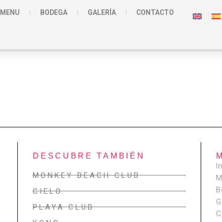
MENU
BODEGA
GALERÍA
CONTACTO
DESCUBRE TAMBIÉN
I
MONKEY BEACH CLUB
M
B
CIELO
G
PLAYA CLUB
C