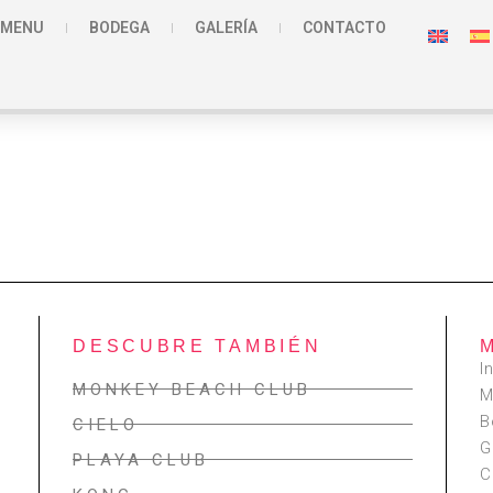
MENU
BODEGA
GALERÍA
CONTACTO
DESCUBRE TAMBIÉN
I
MONKEY BEACH CLUB
M
B
CIELO
G
PLAYA CLUB
C