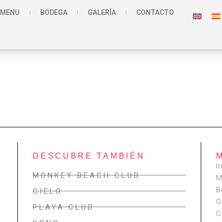
MENU
BODEGA
GALERÍA
CONTACTO
DESCUBRE TAMBIÉN
I
MONKEY BEACH CLUB
M
B
CIELO
G
PLAYA CLUB
C