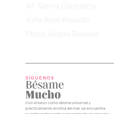
XF Sierra Cantabria
Viña Real Rosado
Finca Vegas Rosado
SÍGUENOS
Bésame
Mucho
Con el beso como idioma universal y
prácticamente encima del mar, se encuentra
nuestro restaurante especializado en arroces y