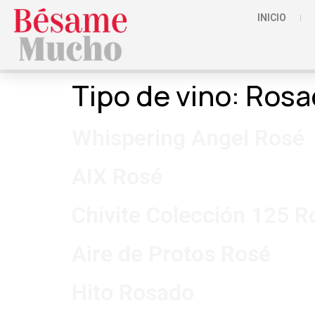
INICIO
Tipo de vino:
Rosa
Whispering Angel Rosé
AIX Rosé
Chivite Colección 125 
Aire de Protos Rosé
Hito Rosado