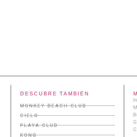
DESCUBRE TAMBIÉN
I
MONKEY BEACH CLUB
M
B
CIELO
G
PLAYA CLUB
C
KONG