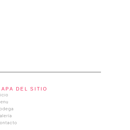
MAPA DEL SITIO
nicio
enu
odega
alería
ontacto